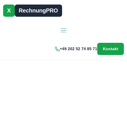
X
RechnungPRO
+49 202 52 74 85 71
Kontakt
Kostenloser
eRechnungs-
/xRechnungskonverter