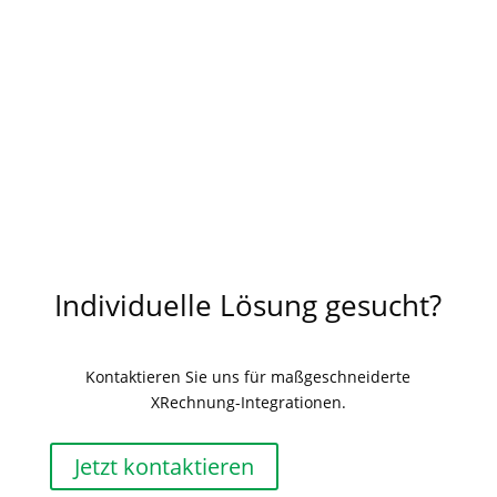
Sind Sie auf der Suche nach einer
individuellen
Lösung
, die hier nicht aufgeführt ist,
kontaktieren
Sie uns bitte.
Individuelle Lösung gesucht?
Kontaktieren Sie uns für maßgeschneiderte
XRechnung-Integrationen.
Jetzt kontaktieren